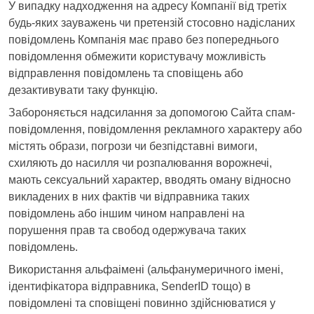
У випадку надходження на адресу Компанії від третіх
будь-яких зауважень чи претензій стосовно надісланих
повідомлень Компанія має право без попереднього
повідомлення обмежити користувачу можливість
відправлення повідомлень та сповіщень або
дезактивувати таку функцію.
Забороняється надсилання за допомогою Сайта спам-
повідомлення, повідомлення рекламного характеру або
містять образи, погрози чи безпідставні вимоги,
схиляють до насилля чи розпалювання ворожнечі,
мають сексуальний характер, вводять оману відносно
викладених в них фактів чи відправника таких
повідомлень або іншим чином направлені на
порушення прав та свобод одержувача таких
повідомлень.
Використання альфаімені (альфанумеричного імені,
ідентифікатора відправника, SenderID тощо) в
повідомлені та сповіщені повинно здійснюватися у