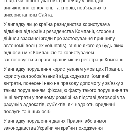
свідка чи іншого учасника розгляду у випадку
виникнення конфліктів та спорів, пов’язаних із
використанням Сайта.
У випадку якщо країна резиденства користувача
відмінна від країни резиденства Компанії, сторони
дійшли взаємної згоди про застосування принципу
автономії волі (lex voluntatis), згідно якого до будь-яких
відносин між Компанією та користувачем
застосовується право країни місця реєстрації Компанії.
У випадку порушення користувачем умов цих Правил,
користувач зобов'язаний відшкодувати Компанії
витрати, понесені нею на правову допомогу у зв'язку з
таким порушенням, фіксацію факту такого порушення та
інші витрати у повному розмірі на підставі договорів та
рахунків адвокатів, суб'єктів, які надають юридичні
послуги та інших осіб.
У випадку порушення даних Правил або вимог
законодавства України чи країни походження