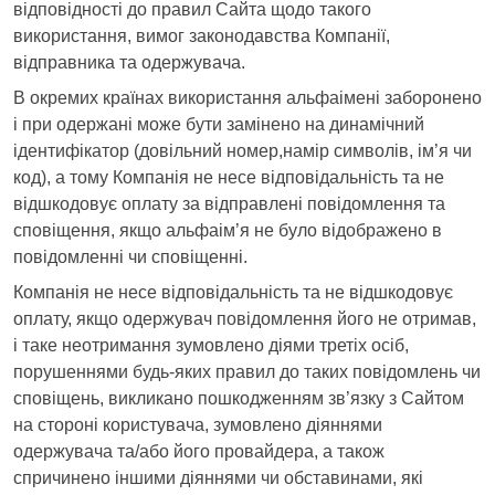
відповідності до правил Сайта щодо такого
використання, вимог законодавства Компанії,
відправника та одержувача.
В окремих країнах використання альфаімені заборонено
і при одержані може бути замінено на динамічний
ідентифікатор (довільний номер,намір символів, ім’я чи
код), а тому Компанія не несе відповідальність та не
відшкодовує оплату за відправлені повідомлення та
сповіщення, якщо альфаім’я не було відображено в
повідомленні чи сповіщенні.
Компанія не несе відповідальність та не відшкодовує
оплату, якщо одержувач повідомлення його не отримав,
і таке неотримання зумовлено діями третіх осіб,
порушеннями будь-яких правил до таких повідомлень чи
сповіщень, викликано пошкодженням зв’язку з Сайтом
на стороні користувача, зумовлено діяннями
одержувача та/або його провайдера, а також
спричинено іншими діяннями чи обставинами, які