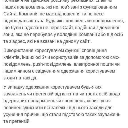
Компанія не здійснює розсилку рекламних, спам чи
інших повідомлень, які не пов'язані з функціюванням
Сайта. Компанія не має відношення та не несе
відповідальність за будь-які сповіщень чи повідомлення,
що були надіслані не через Сайт, надійшли з доменної
зони, яка не перебуває у володінні Компанії або від осіб
та з адрес, які не вказані на даному сайті.
Використання користувачем функції сповіщення
клієнтів, інших осіб чи користувачів за допомогою смс-
повідомлень, push-повідомлень, електронної пошти чи
іншим чином є свідченням одержання користувачем
згоди на такі дії.
У випадку одержання користувачем будь-яких
зауважень чи претензій від клієнтів чи третіх осіб щодо
одержаних повідомлень чи сповіщень, користувач
повинен здійснити всі залежні від нього заходи для
усунення причин, що стали підставою таких зауважень
та претензій.